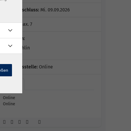
Anmeldeschluss:
Mi. 09.09.2026
Plätze:
max. 7
Dozent*in:
Igor Reichlin
Geschäftsstelle:
Online
ießen
Online
Online
Online