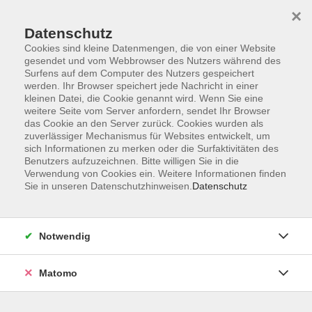
×
Datenschutz
Cookies sind kleine Datenmengen, die von einer Website
gesendet und vom Webbrowser des Nutzers während des
Surfens auf dem Computer des Nutzers gespeichert
Skip to main content
werden. Ihr Browser speichert jede Nachricht in einer
kleinen Datei, die Cookie genannt wird. Wenn Sie eine
weitere Seite vom Server anfordern, sendet Ihr Browser
Der Kurs konnte nicht gefunden werden.
das Cookie an den Server zurück. Cookies wurden als
zuverlässiger Mechanismus für Websites entwickelt, um
sich Informationen zu merken oder die Surfaktivitäten des
Benutzers aufzuzeichnen. Bitte willigen Sie in die
Verwendung von Cookies ein. Weitere Informationen finden
Sie in unseren Datenschutzhinweisen.
Datenschutz
Programm
Notwendig
Gesellschaft
Matomo
Kunst | Kultur
Gesundheit