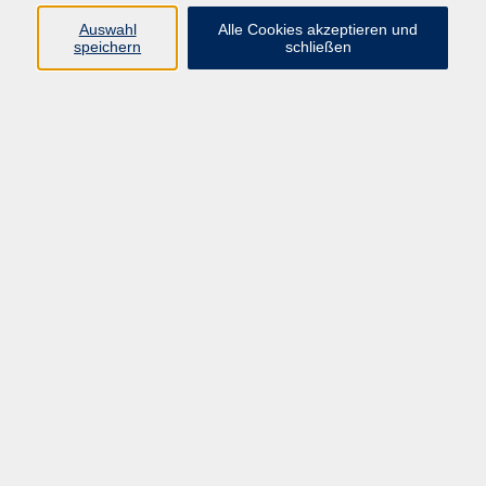
Sprachen
Auswahl
Alle Cookies akzeptieren und
Beruf | IT
speichern
schließen
Musikschule
Bildungsurlaube
Standorte
Service
Startseite
Über uns
Kontakt & Service
|
Rückblick
|
AGB