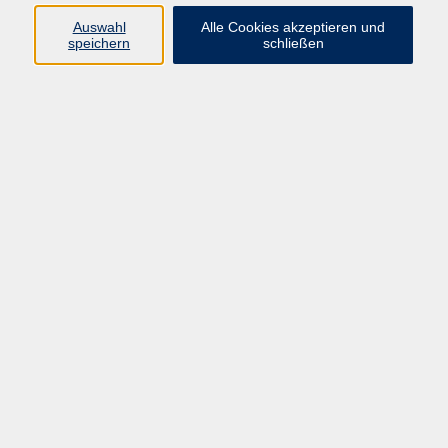
Auswahl
Alle Cookies akzeptieren und
speichern
schließen
Russisch A1.1 - 2. Semester
Di. 08.09.2026 19:30
Bad Homburg
studium generale – Von der Entstehung des
Menschen bis zum 20. Jahrhundert
Di. 08.09.2026 19:30
Bad Homburg
Französisch A2.4 Endlich Zeit für Französisch
Mi. 09.09.2026 09:00