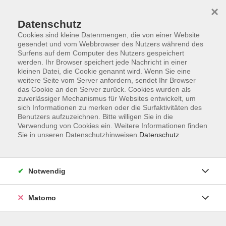
×
Datenschutz
Cookies sind kleine Datenmengen, die von einer Website
gesendet und vom Webbrowser des Nutzers während des
Surfens auf dem Computer des Nutzers gespeichert
Skip to main content
werden. Ihr Browser speichert jede Nachricht in einer
kleinen Datei, die Cookie genannt wird. Wenn Sie eine
weitere Seite vom Server anfordern, sendet Ihr Browser
das Cookie an den Server zurück. Cookies wurden als
zuverlässiger Mechanismus für Websites entwickelt, um
sich Informationen zu merken oder die Surfaktivitäten des
Benutzers aufzuzeichnen. Bitte willigen Sie in die
Ergebnisse filtern
Verwendung von Cookies ein. Weitere Informationen finden
Sie in unseren Datenschutzhinweisen.
Datenschutz
mehr laden
Notwendig
Töpfern für Erwachsene
Matomo
Di. 08.09.2026 19:00