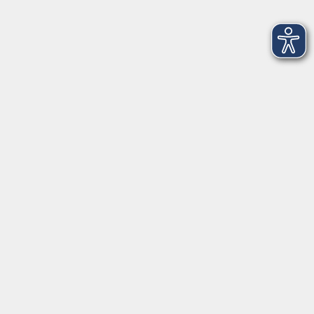
Englisch B1+ Conversation - Onlinekurs
Do. 10.09.2026 19:00
Online
Italienisch A2.2 am Abend
Do. 10.09.2026 19:30
Bad Homburg
Russisch A1.1 von Anfang an
Do. 10.09.2026 19:30
Bad Homburg