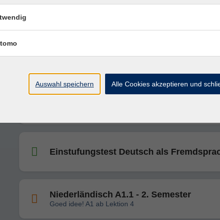
Einführung in die künstliche Intelligenz
ChatGPT (Online)
twendig
tomo
Deutsch B1.1
Auswahl speichern
Alle Cookies akzeptieren und schl
Deutsch C1.1
Einstufungstest Deutsch als Fremdspra
Niederländisch A1.1 - 2. Semester
Goed idee! A1 ab Lektion 4