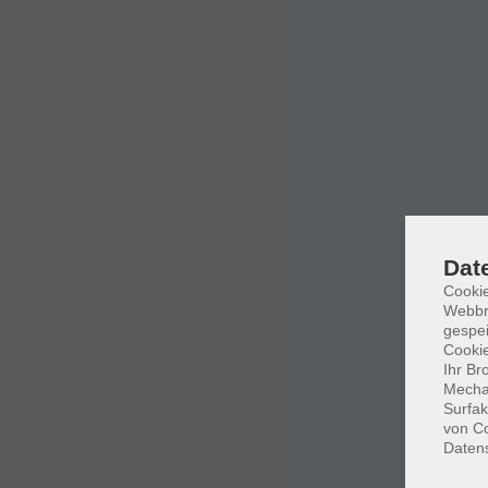
Dat
Cookie
Webbr
gespei
Cookie
Ihr Br
Mechan
Surfak
von Co
Daten