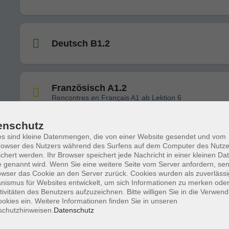
Deutsch B1.2
Französisch A1.2
Rencontres en Français A1 ab Lektion 6
enschutz
Fitness für den Kopf (Termin zum
s sind kleine Datenmengen, die von einer Website gesendet und vom
owser des Nutzers während des Surfens auf dem Computer des Nutze
Kennenlernen)
chert werden. Ihr Browser speichert jede Nachricht in einer kleinen Dat
 genannt wird. Wenn Sie eine weitere Seite vom Server anfordern, se
owser das Cookie an den Server zurück. Cookies wurden als zuverlässi
ismus für Websites entwickelt, um sich Informationen zu merken oder
Musikalische Früherziehung für Kinder 
tivitäten des Benutzers aufzuzeichnen. Bitte willigen Sie in die Verwen
6 Jahren
okies ein. Weitere Informationen finden Sie in unseren
schutzhinweisen.
Datenschutz