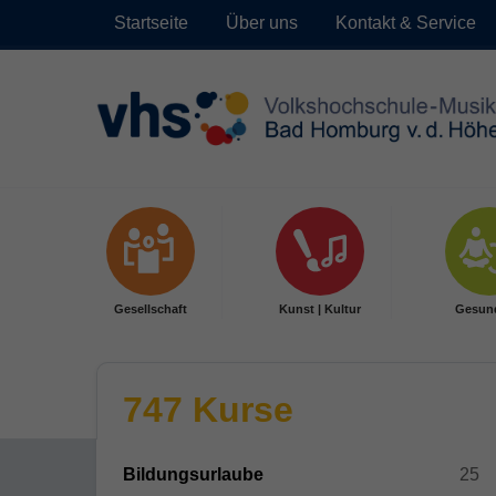
Startseite
Über uns
Kontakt & Service
Skip to main content
Gesellschaft
Kunst | Kultur
Gesun
747 Kurse
Bildungsurlaube
25