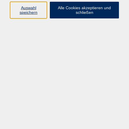
äußerst hilfreich, sondern auch im
Auswahl
Alle Cookies akzeptieren und
Alltag von großem Nutzen. Sie lehrt
speichern
schließen
uns, gewohnte, oft unbewusste
Bewegungs-Muster zu erkennen und
zu verändern, um eine bessere
Körperhaltung, weniger Stress und
mehr Leichtigkeit zu erreichen.
Alexander-Technik: entspannt und beweglich
durch den Alltag
Sa. 24.10.2026 14:30
Bad Homburg
Alexander-Technik: entspannt und beweglich
durch den Alltag