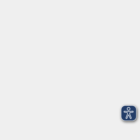
Datenschutzerklärung
Impressum
Widerruf
Anschrift
Volkshochschule-Musikschule Bad Homburg
Elisabethenstraße 4–8
61348 Bad Homburg v. d. Höhe
info@vhs-badhomburg.de
musikschule@vhs-badhomburg.de
Tel: 06172 23006
Fax: 06172 23009
Kontakt