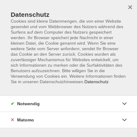
×
Datenschutz
Cookies sind kleine Datenmengen, die von einer Website
gesendet und vom Webbrowser des Nutzers während des
Surfens auf dem Computer des Nutzers gespeichert
Skip to main content
You are here:
werden. Ihr Browser speichert jede Nachricht in einer
Über uns
Unsere Dozent:innen
kleinen Datei, die Cookie genannt wird. Wenn Sie eine
weitere Seite vom Server anfordern, sendet Ihr Browser
das Cookie an den Server zurück. Cookies wurden als
van Gunsteren,
zuverlässiger Mechanismus für Websites entwickelt, um
sich Informationen zu merken oder die Surfaktivitäten des
Mercedes
Benutzers aufzuzeichnen. Bitte willigen Sie in die
Verwendung von Cookies ein. Weitere Informationen finden
Alexander-Technik-Lehrerin, Cellistin
Sie in unseren Datenschutzhinweisen.
Datenschutz
Während meines Cello-Studiums
stieß ich auf die Alexander-Technik,
die sich sowohl positiv auf mein
Notwendig
eigenes Spiel als auch auf meinen
Unterricht auswirkte.
Matomo
Die Alexander-Technik ist jedoch
nicht nur im musikalischen Kontext