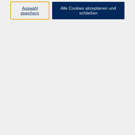
zurück zur Übersicht
Auswahl
Alle Cookies akzeptieren und
speichern
schließen
Programm
Gesellschaft
Kunst | Kultur
Gesundheit
Sprachen
Beruf | IT
Musikschule
Bildungsurlaube
Standorte