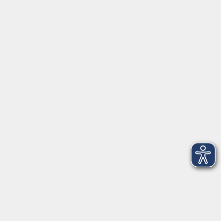
Anschrift
Volkshochschule-Musikschule Bad Homburg
Elisabethenstraße 4–8
61348 Bad Homburg v. d. Höhe
info@vhs-badhomburg.de
musikschule@vhs-badhomburg.de
Tel: 06172 23006
Fax: 06172 23009
Kontakt
Öffnungszeiten
Ansprechpartner