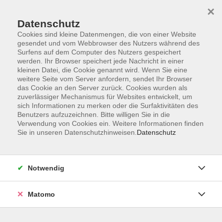
×
Datenschutz
Cookies sind kleine Datenmengen, die von einer Website
gesendet und vom Webbrowser des Nutzers während des
Surfens auf dem Computer des Nutzers gespeichert
Skip to main content
You are here:
werden. Ihr Browser speichert jede Nachricht in einer
Über uns
Unsere Dozent:innen
kleinen Datei, die Cookie genannt wird. Wenn Sie eine
weitere Seite vom Server anfordern, sendet Ihr Browser
das Cookie an den Server zurück. Cookies wurden als
Weber, Klaus
zuverlässiger Mechanismus für Websites entwickelt, um
sich Informationen zu merken oder die Surfaktivitäten des
Benutzers aufzuzeichnen. Bitte willigen Sie in die
Verwendung von Cookies ein. Weitere Informationen finden
Sie in unseren Datenschutzhinweisen.
Datenschutz
Führung: Der Schinderhannes und andere
dunkle Geschichten aus dem Taunus
So. 25.10.2026 10:00
Notwendig
Altweilnau, Treffpunkt am historischen Stadtturm
Matomo