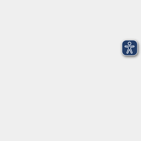
Impressum
Widerruf
Anschrift
Volkshochschule-Musikschule Bad Homburg
Elisabethenstraße 4–8
61348 Bad Homburg v. d. Höhe
info@vhs-badhomburg.de
musikschule@vhs-badhomburg.de
Tel: 06172 23006
Fax: 06172 23009
Kontakt