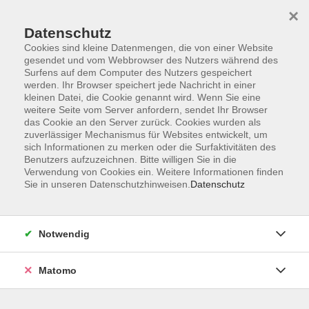
×
Datenschutz
Cookies sind kleine Datenmengen, die von einer Website
gesendet und vom Webbrowser des Nutzers während des
Surfens auf dem Computer des Nutzers gespeichert
Skip to main content
werden. Ihr Browser speichert jede Nachricht in einer
kleinen Datei, die Cookie genannt wird. Wenn Sie eine
weitere Seite vom Server anfordern, sendet Ihr Browser
das Cookie an den Server zurück. Cookies wurden als
zuverlässiger Mechanismus für Websites entwickelt, um
sich Informationen zu merken oder die Surfaktivitäten des
Benutzers aufzuzeichnen. Bitte willigen Sie in die
Verwendung von Cookies ein. Weitere Informationen finden
Sie in unseren Datenschutzhinweisen.
Datenschutz
Sie sind hier:
Gesellschaft
Geschichte, Politik, Zeitgeschehen
Notwendig
Matomo
Spuren der Vergangenheit – Das
„Führerhauptquartier Adlerhorst“ in
Ziegenberg/Wiesental