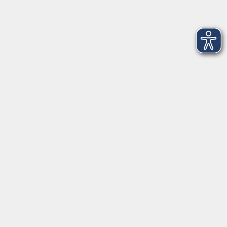
Impressum
Widerruf
Anschrift
Volkshochschule-Musikschule Bad Homburg
Elisabethenstraße 4–8
61348 Bad Homburg v. d. Höhe
info@vhs-badhomburg.de
musikschule@vhs-badhomburg.de
Tel: 06172 23006
Fax: 06172 23009
Kontakt