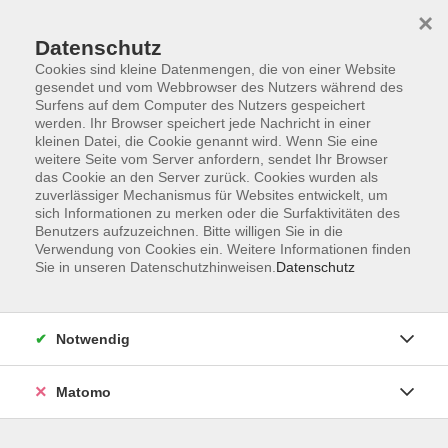
×
Datenschutz
Cookies sind kleine Datenmengen, die von einer Website
gesendet und vom Webbrowser des Nutzers während des
Surfens auf dem Computer des Nutzers gespeichert
Skip to main content
werden. Ihr Browser speichert jede Nachricht in einer
kleinen Datei, die Cookie genannt wird. Wenn Sie eine
weitere Seite vom Server anfordern, sendet Ihr Browser
das Cookie an den Server zurück. Cookies wurden als
zuverlässiger Mechanismus für Websites entwickelt, um
sich Informationen zu merken oder die Surfaktivitäten des
Benutzers aufzuzeichnen. Bitte willigen Sie in die
Verwendung von Cookies ein. Weitere Informationen finden
Sie in unseren Datenschutzhinweisen.
Datenschutz
Sie sind hier:
Ferienkurse für Erwachsene
Notwendig
Tabata-Training: Kurz, intensiv, effektiv
Zwei Termine zum Kennenlernen in den
Matomo
Herbstferien