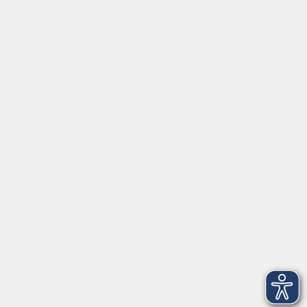
Kunst | Kultur
Gesundheit
Sprachen
Beruf | IT
Musikschule
Bildungsurlaube
Standorte
Service
Startseite
Über uns
Kontakt & Service
|
Rückblick