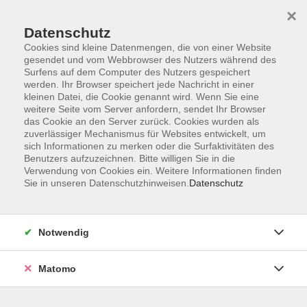
×
Datenschutz
Cookies sind kleine Datenmengen, die von einer Website
gesendet und vom Webbrowser des Nutzers während des
Surfens auf dem Computer des Nutzers gespeichert
Skip to main content
You are here:
werden. Ihr Browser speichert jede Nachricht in einer
Musikschule
Instrumental-/Vokalunterricht
kleinen Datei, die Cookie genannt wird. Wenn Sie eine
weitere Seite vom Server anfordern, sendet Ihr Browser
das Cookie an den Server zurück. Cookies wurden als
Instrumental-/Vokalunterricht
zuverlässiger Mechanismus für Websites entwickelt, um
sich Informationen zu merken oder die Surfaktivitäten des
Benutzers aufzuzeichnen. Bitte willigen Sie in die
Verwendung von Cookies ein. Weitere Informationen finden
Musizieren lernen
Sie in unseren Datenschutzhinweisen.
Datenschutz
Unsere Fachdozentinnen und -dozenten stehen für
qualitativ hochwertige Instrumental- und Vokalausbildung
für Interessierte jeden Alters. Für diese Unterrichte bieten
Notwendig
wir verschiedene Formate an: Der Einstieg erfolgt in
elementarpädagogischen Kursen meist in Gruppen. Auch
Matomo
ein unmittelbarer Beginn mit dem Wunschinstrument ist im
Gruppen-, Partner- oder Einzelunterricht jederzeit möglich.