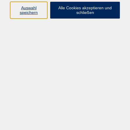
Fremdsprachen im Überblick
Auswahl
Alle Cookies akzeptieren und
speichern
schließen
Arabisch
Chinesisch
Englisch
Französisch
Italienisch
Japanisch
Koreanisch
Niederländisch
Portugiesisch
Russisch